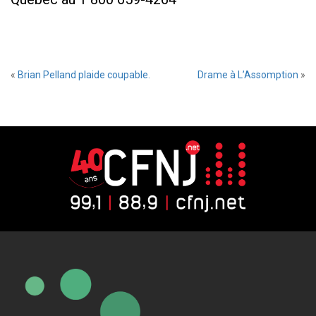
«
Brian Pelland plaide coupable.
Drame à L’Assomption
»