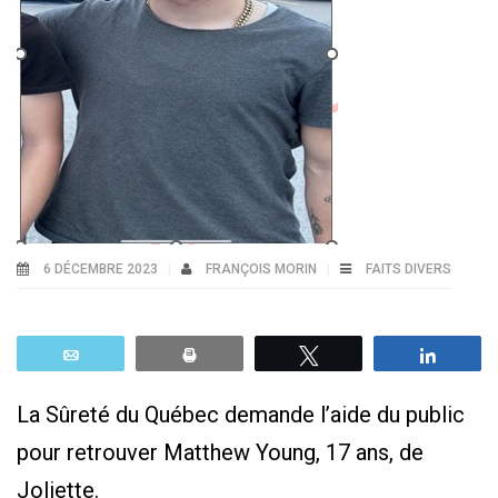
6 DÉCEMBRE 2023
FRANÇOIS MORIN
FAITS DIVERS
Email
Print
Tweetez
Parta
La Sûreté du Québec demande l’aide du public
pour retrouver Matthew Young, 17 ans, de
Joliette.