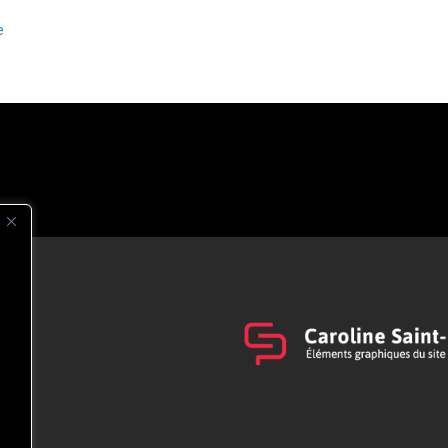
e
s
t