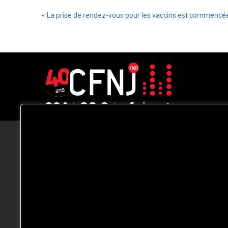
«
La prise de rendez-vous pour les vaccins est commencé
CFNJ FM 99.1 | 88.9 Nous respectons
votre vie privée.
Nous utilisons des cookies pour améliorer
votre expérience de navigation, diffuser de
publicités ou des contenus personnalisés e
analyser notre trafic. En cliquant sur « Tout
accepter », vous consentez à notre