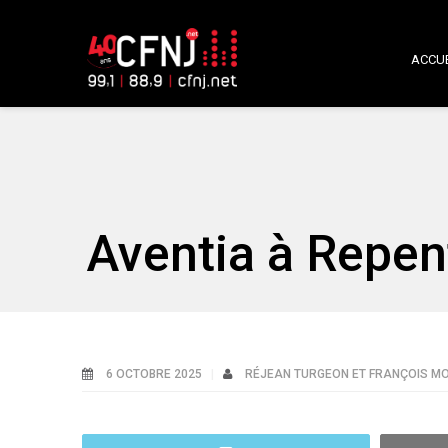
ACCUE
Aventia à Repent
6 OCTOBRE 2025
RÉJEAN TURGEON ET FRANÇOIS M