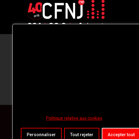
CFNJ FM 99.1 | 88.9 Nous respectons
votre vie privée.
Nous utilisons des cookies pour améliorer
votre expérience de navigation, diffuser de
publicités ou des contenus personnalisés e
analyser notre trafic. En cliquant sur « Tout
accepter », vous consentez à notre
utilisation des
cookies.
Politique relative aux cookies
Personnaliser
Tout rejeter
Accepter tout