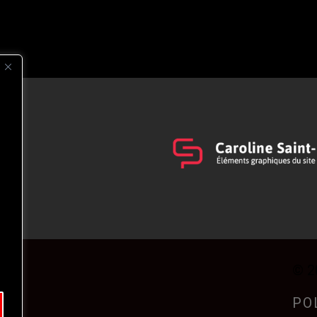
s
t
© 2
PO