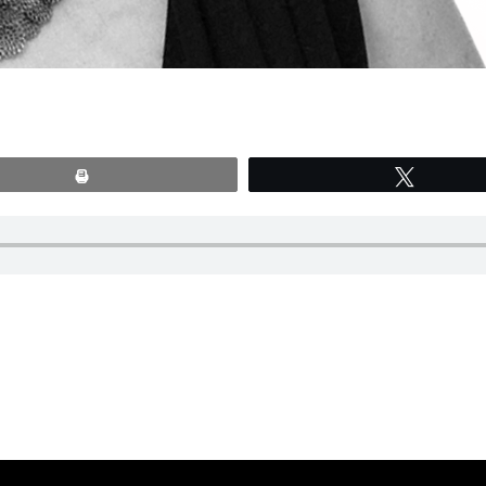
Print
Tweete