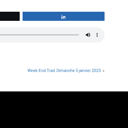
z
Partagez
Week-End Trad. Dimanche 5 janvier 2023.
»