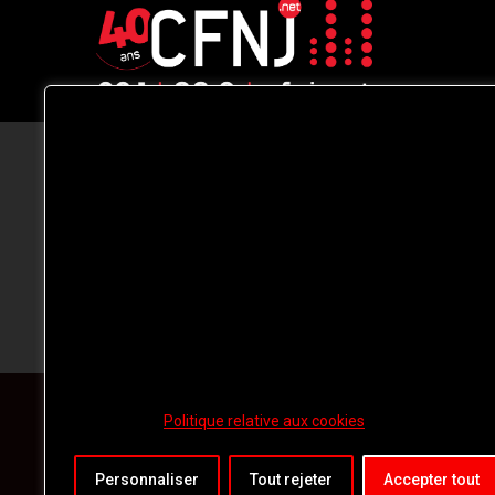
CFNJ FM 99.1 | 88.9 Nous respectons
votre vie privée.
Nous utilisons des cookies pour améliorer
votre expérience de navigation, diffuser de
publicités ou des contenus personnalisés e
analyser notre trafic. En cliquant sur « Tout
accepter », vous consentez à notre
utilisation des
cookies.
Politique relative aux cookies
Personnaliser
Tout rejeter
Accepter tout