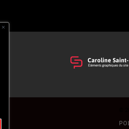
s
t
© 2
PO