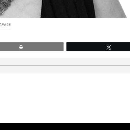
APAGE
Print
Tweete