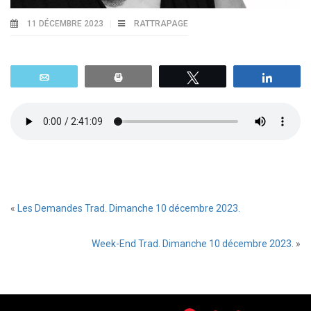
11 DÉCEMBRE 2023
RATTRAPAGE
Email
Print
Tweetez
Parta
«
Les Demandes Trad. Dimanche 10 décembre 2023.
Week-End Trad. Dimanche 10 décembre 2023.
»