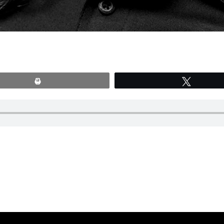
Print
Tweete