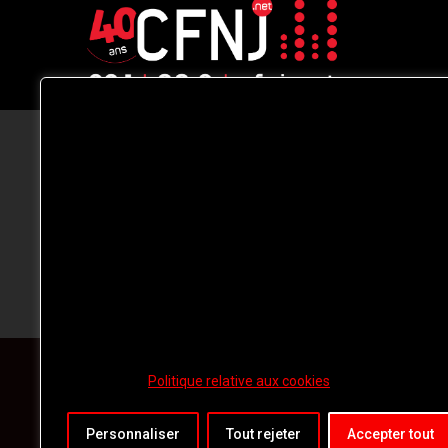
CFNJ FM 99.1 | 88.9 Nous respectons
votre vie privée.
Nous utilisons des cookies pour améliorer
votre expérience de navigation, diffuser de
publicités ou des contenus personnalisés e
analyser notre trafic. En cliquant sur « Tout
accepter », vous consentez à notre
utilisation des
cookies.
Politique relative aux cookies
Personnaliser
Tout rejeter
Accepter tout