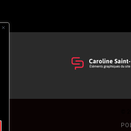
s
t
© 2
PO