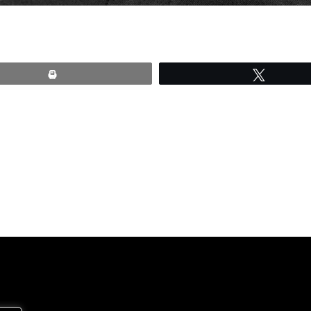
Print
Tweete