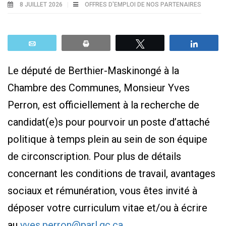
8 JUILLET 2026
OFFRES D'EMPLOI DE NOS PARTENAIRES
Email
Print
Tweetez
Parta
Le député de Berthier-Maskinongé à la
Chambre des Communes, Monsieur Yves
Perron, est officiellement à la recherche de
candidat(e)s pour pourvoir un poste d’attaché
politique à temps plein au sein de son équipe
de circonscription. Pour plus de détails
concernant les conditions de travail, avantages
sociaux et rémunération, vous êtes invité à
déposer votre curriculum vitae et/ou à écrire
au
yves.perron@parl.gc.ca
.