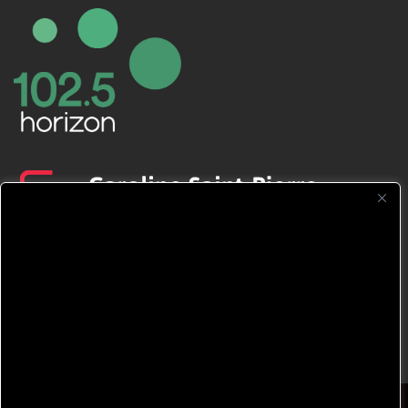
CFNJ FM 99.1 | 88.9 Nous respectons
votre vie privée.
Nous utilisons des cookies pour améliorer
votre expérience de navigation, diffuser des
publicités ou des contenus personnalisés et
analyser notre trafic. En cliquant sur « Tout
accepter », vous consentez à notre