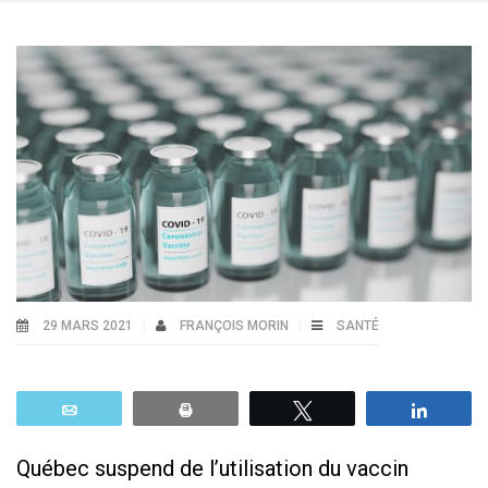
29 MARS 2021
FRANÇOIS MORIN
SANTÉ
Email
Print
Tweetez
Parta
Québec suspend de l’utilisation du vaccin