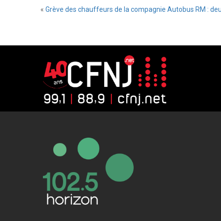
«
Grève des chauffeurs de la compagnie Autobus RM : deux