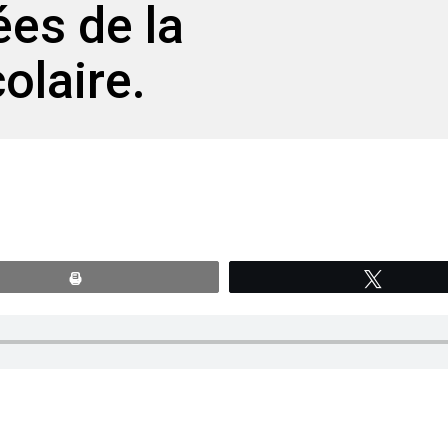
ées de la
olaire.
Print
Tweete