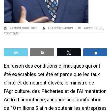
23 NOVEMBRE 2023
FRANÇOIS MORIN
AGRICULTURE
,
POLITIQUE
Email
Print
Tweetez
Parta
En raison des conditions climatiques qui ont
été exécrables cet été et parce que les taux
d’intérêt demeurent élevés, le ministre de
l’Agriculture, des Pêcheries et de l’Alimentation
André Lamontagne, annonce une bonification
de 10 millions $ afin de soutenir les entreprises