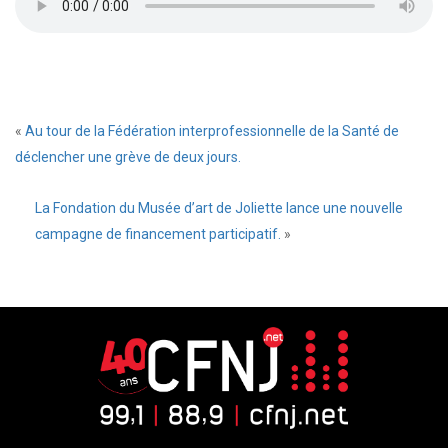
«
Au tour de la Fédération interprofessionnelle de la Santé de
déclencher une grève de deux jours.
La Fondation du Musée d’art de Joliette lance une nouvelle
campagne de financement participatif.
»