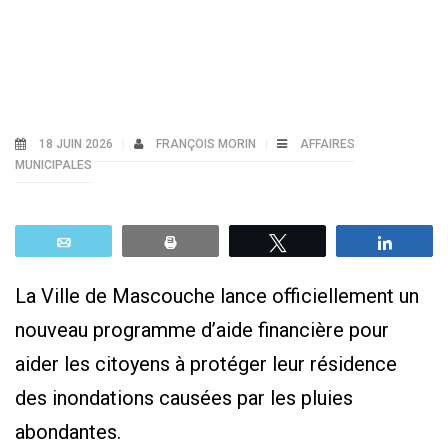
18 JUIN 2026
FRANÇOIS MORIN
AFFAIRES
MUNICIPALES
Email
Print
Tweetez
Parta
La Ville de Mascouche lance officiellement un
nouveau programme d’aide financière pour
aider les citoyens à protéger leur résidence
des inondations causées par les pluies
abondantes.