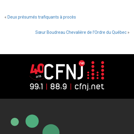
«
Deux présumés trafiquants à procès
Sœur Boudreau Chevalière de l’Ordre du Québec
»