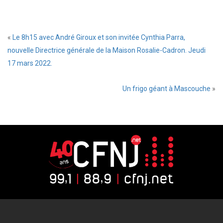
«
Le 8h15 avec André Giroux et son invitée Cynthia Parra,
nouvelle Directrice générale de la Maison Rosalie-Cadron. Jeudi
17 mars 2022.
Un frigo géant à Mascouche
»