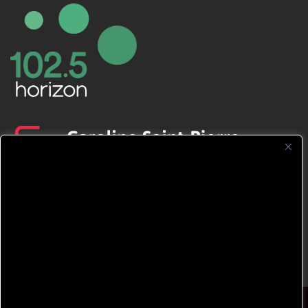
CFNJ FM 99.1 | 88.9 Nous respectons
votre vie privée.
Nous utilisons des cookies pour améliorer
votre expérience de navigation, diffuser des
publicités ou des contenus personnalisés et
analyser notre trafic. En cliquant sur « Tout
accepter », vous consentez à notre