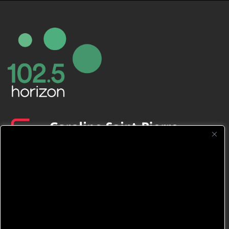
CFNJ FM 99.1 | 88.9 Nous respectons
votre vie privée.
Nous utilisons des cookies pour améliorer
votre expérience de navigation, diffuser des
publicités ou des contenus personnalisés et
analyser notre trafic. En cliquant sur « Tout