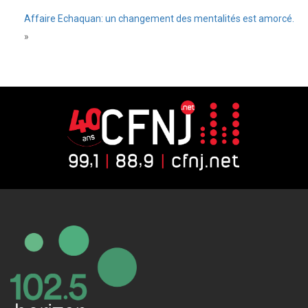
Affaire Echaquan: un changement des mentalités est amorcé.
»