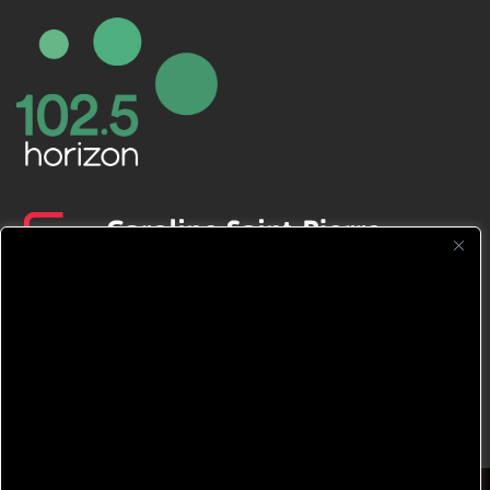
CFNJ FM 99.1 | 88.9 Nous respectons
votre vie privée.
Nous utilisons des cookies pour améliorer
votre expérience de navigation, diffuser des
publicités ou des contenus personnalisés et
analyser notre trafic. En cliquant sur « Tout
accepter », vous consentez à notre