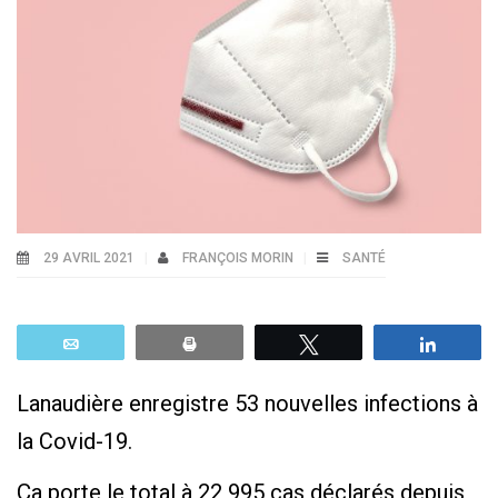
29 AVRIL 2021
FRANÇOIS MORIN
SANTÉ
Email
Print
Tweetez
Parta
Lanaudière enregistre 53 nouvelles infections à
la Covid-19.
Ça porte le total à 22 995 cas déclarés depuis