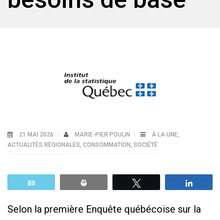
21 MAI 2026
MARIE-PIER POULIN
À LA UNE
,
ACTUALITÉS RÉGIONALES
,
CONSOMMATION
,
SOCIÉTÉ
Email
Print
Tweetez
Parta
Selon la première Enquête québécoise sur la