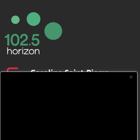
CFNJ FM 99.1 | 88.9 Nous respectons
votre vie privée.
Nous utilisons des cookies pour améliorer
votre expérience de navigation, diffuser des
publicités ou des contenus personnalisés et
analyser notre trafic. En cliquant sur « Tout