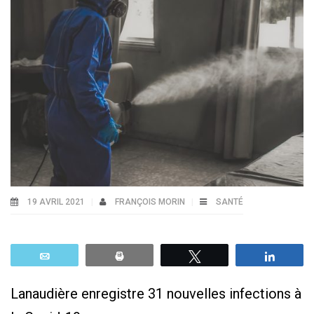
19 AVRIL 2021
FRANÇOIS MORIN
SANTÉ
Email
Print
Tweetez
Parta
Lanaudière enregistre 31 nouvelles infections à