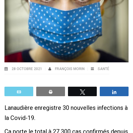
28 OCTOBRE 2021
FRANÇOIS MORIN
SANTÉ
Email
Print
Tweetez
Parta
Lanaudière enregistre 30 nouvelles infections à
la Covid-19.
Ça porte le total à 27 300 cas confirmés depuis