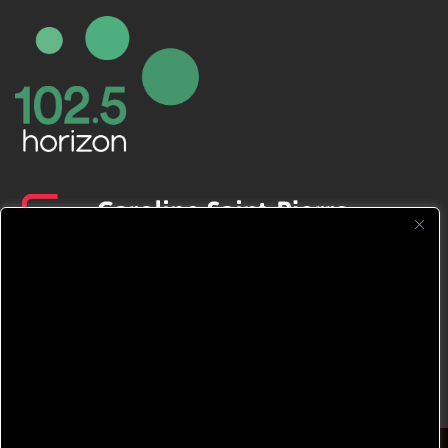
CFNJ FM 99.1 | 88.9 Nous respectons
votre vie privée.
Nous utilisons des cookies pour améliorer
votre expérience de navigation, diffuser des
publicités ou des contenus personnalisés et
analyser notre trafic. En cliquant sur « Tout
accepter », vous consentez à notre