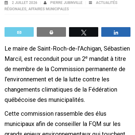
2 JUILLET 2026
PIERRE JUBINVILLE
ACTUALITÉS
RÉGIONALES
,
AFFAIRES MUNICIPALES
Email
Print
Tweetez
Parta
Le maire de Saint-Roch-de-l’Achigan, Sébastien
e
Marcil, est reconduit pour un 2
mandat à titre
de membre de la Commission permanente de
l’environnement et de la lutte contre les
changements climatiques de la Fédération
québécoise des municipalités.
Cette commission rassemble des élus
municipaux afin de conseiller la FQM sur les
grands enjeux environnementaux qui touchent