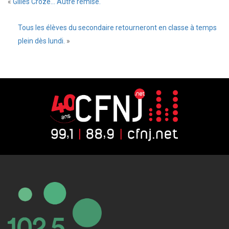
«
Gilles Croze… Autre remise.
Tous les élèves du secondaire retourneront en classe à temps
plein dès lundi.
»