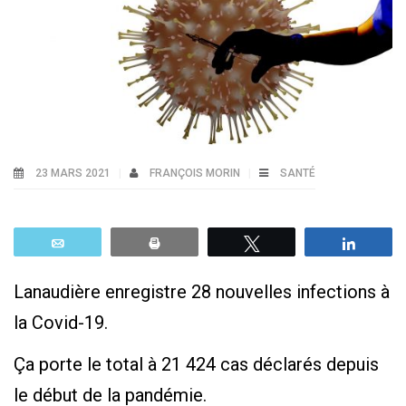
23 MARS 2021
FRANÇOIS MORIN
SANTÉ
Email
Print
Tweetez
Parta
Lanaudière enregistre 28 nouvelles infections à
la Covid-19.
Ça porte le total à 21 424 cas déclarés depuis
le début de la pandémie.