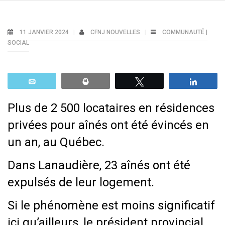
11 JANVIER 2024
CFNJ NOUVELLES
COMMUNAUTÉ |
SOCIAL
Email
Print
Tweetez
Parta
Plus de 2 500 locataires en résidences
privées pour aînés ont été évincés en
un an, au Québec.
Dans Lanaudière, 23 aînés ont été
expulsés de leur logement.
Si le phénomène est moins significatif
ici qu’ailleurs, le président provincial