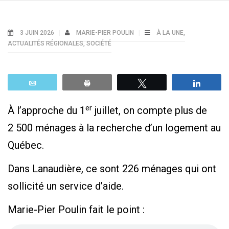
3 JUIN 2026
MARIE-PIER POULIN
À LA UNE
,
ACTUALITÉS RÉGIONALES
,
SOCIÉTÉ
Email
Print
Tweetez
Parta
er
À l’approche du 1
juillet, on compte plus de
2 500 ménages à la recherche d’un logement au
Québec.
Dans Lanaudière, ce sont 226 ménages qui ont
sollicité un service d’aide.
Marie-Pier Poulin fait le point :