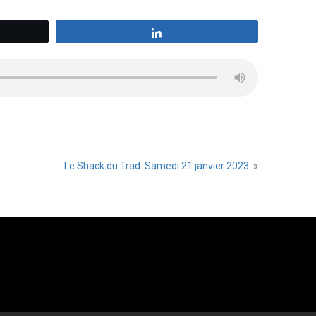
z
Partagez
Le Shack du Trad. Samedi 21 janvier 2023.
»