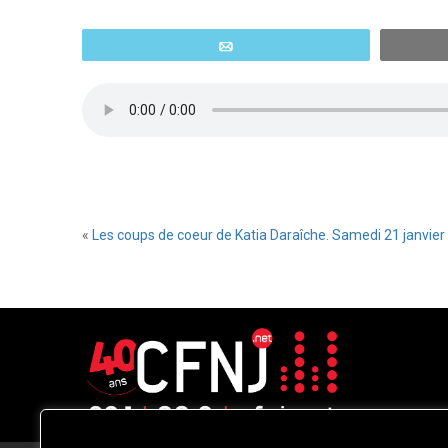
Email
«
Les coups de coeur de Katia Daraîche. Samedi 21 janvier
CFNJ FM 99.1 | 88.9 Nous respectons