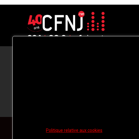
CFNJ FM 99.1 | 88.9 Nous respectons
votre vie privée.
Nous utilisons des cookies pour améliorer
votre expérience de navigation, diffuser de
publicités ou des contenus personnalisés e
analyser notre trafic. En cliquant sur « Tout
accepter », vous consentez à notre
utilisation des
cookies.
Politique relative aux cookies