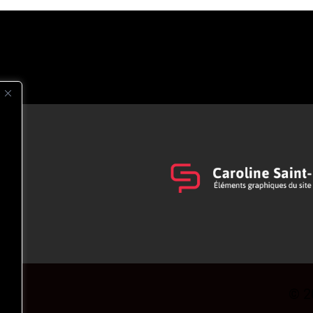
s
t
© 2