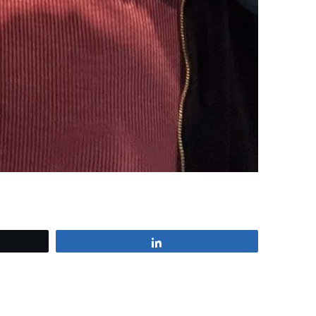
z
Partagez