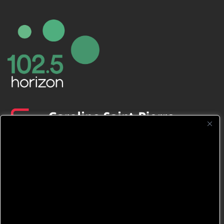
CFNJ FM 99.1 | 88.9 Nous respectons
votre vie privée.
Nous utilisons des cookies pour améliorer
votre expérience de navigation, diffuser des
publicités ou des contenus personnalisés et
analyser notre trafic. En cliquant sur « Tout