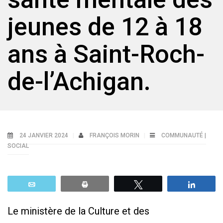
jeunes de 12 à 18
ans à Saint-Roch-
de-l’Achigan.
24 JANVIER 2024
FRANÇOIS MORIN
COMMUNAUTÉ |
SOCIAL
Email
Print
Tweetez
Parta
Le ministère de la Culture et des