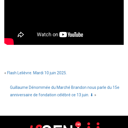
«
Flash Lelièvre. Mardi 10 juin 2025.
Guillaume Dénommée du Marché Brandon nous parle du 15e
anniversaire de fondation célébré ce 13 juin. ⬇
»