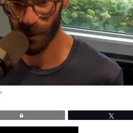
GE
Print
Tweete