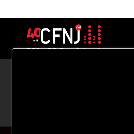
CFNJ FM 99.1 | 88.9 Nous respectons
votre vie privée.
Nous utilisons des cookies pour améliorer
votre expérience de navigation, diffuser de
publicités ou des contenus personnalisés e
analyser notre trafic. En cliquant sur « Tout
accepter », vous consentez à notre
utilisation des