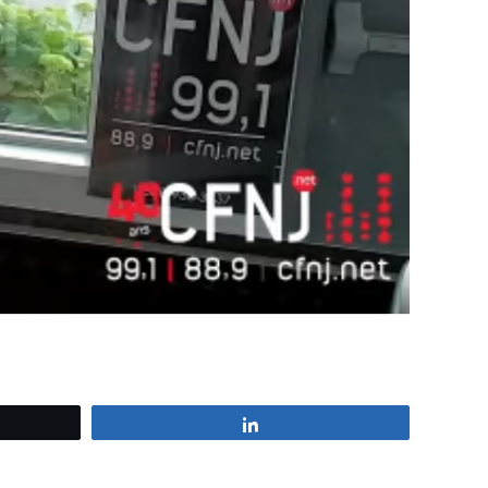
z
Partagez