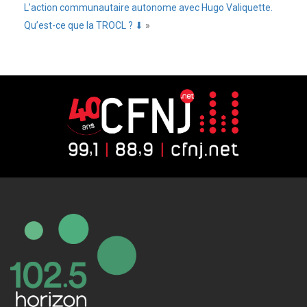
L’action communautaire autonome avec Hugo Valiquette.
Qu’est-ce que la TROCL ? ⬇
»