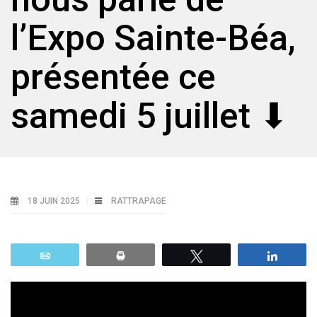
l’Expo Sainte-Béa,
présentée ce
samedi 5 juillet ⬇
18 JUIN 2025
RATTRAPAGE
Email
Print
Tweetez
Parta