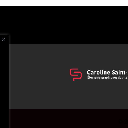
s
t
© 2