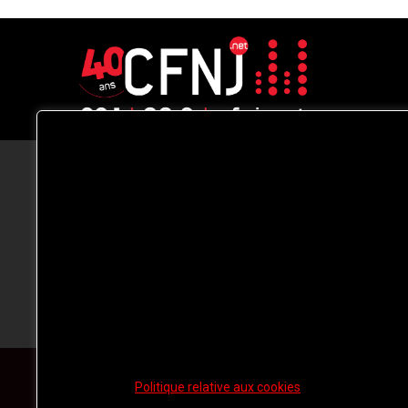
CFNJ FM 99.1 | 88.9 Nous respectons
votre vie privée.
Nous utilisons des cookies pour améliorer
votre expérience de navigation, diffuser de
publicités ou des contenus personnalisés e
analyser notre trafic. En cliquant sur « Tout
accepter », vous consentez à notre
utilisation des
cookies.
Politique relative aux cookies