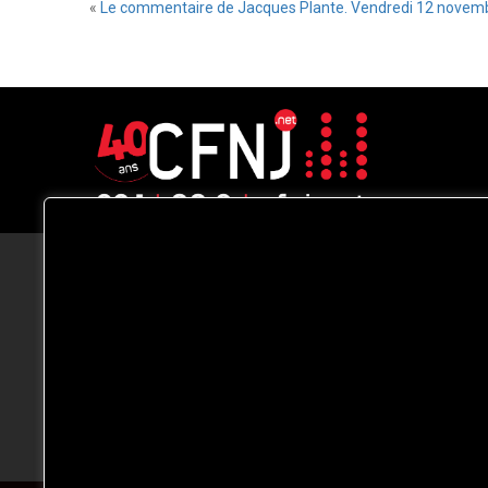
«
Le commentaire de Jacques Plante. Vendredi 12 novem
CFNJ FM 99.1 | 88.9 Nous respectons
votre vie privée.
Nous utilisons des cookies pour améliorer
votre expérience de navigation, diffuser de
publicités ou des contenus personnalisés e
analyser notre trafic. En cliquant sur « Tout
accepter », vous consentez à notre