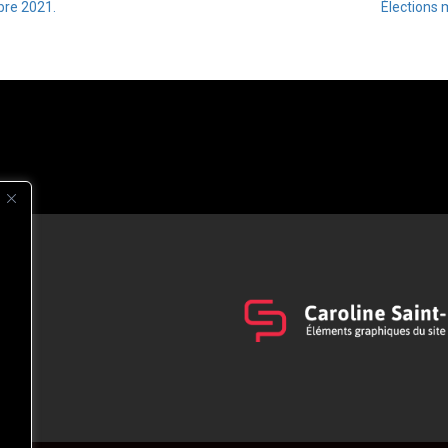
bre 2021.
Élections 
s
t