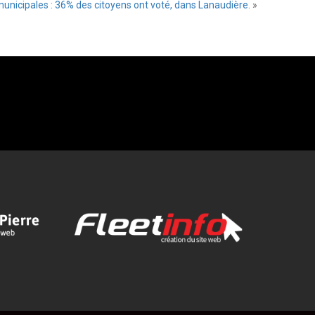
municipales : 36% des citoyens ont voté, dans Lanaudière.
»