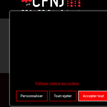
CFNJ FM 99.1 | 88.9 Nous respectons
votre vie privée.
Nous utilisons des cookies pour améliorer
votre expérience de navigation, diffuser de
publicités ou des contenus personnalisés e
analyser notre trafic. En cliquant sur « Tout
accepter », vous consentez à notre
utilisation des
cookies.
Politique relative aux cookies
Personnaliser
Tout rejeter
Accepter tout