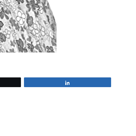
z
Partagez