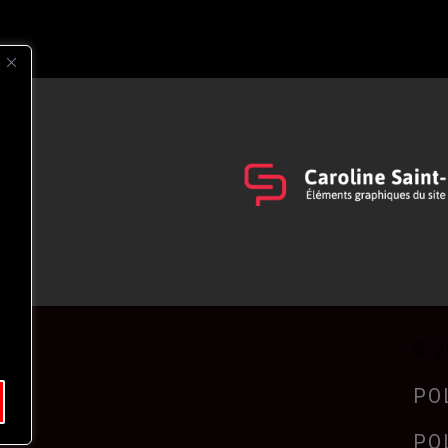
s
t
© 2
PO
PO