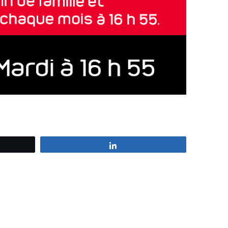
z
Partagez