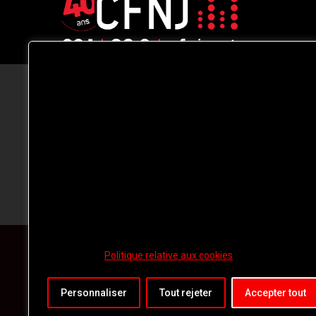
CFNJ FM 99.1 | 88.9 Nous respectons
votre vie privée.
Nous utilisons des cookies pour améliorer
votre expérience de navigation, diffuser de
publicités ou des contenus personnalisés e
analyser notre trafic. En cliquant sur « Tout
accepter », vous consentez à notre
utilisation des
cookies.
Politique relative aux cookies
Personnaliser
Tout rejeter
Accepter tout