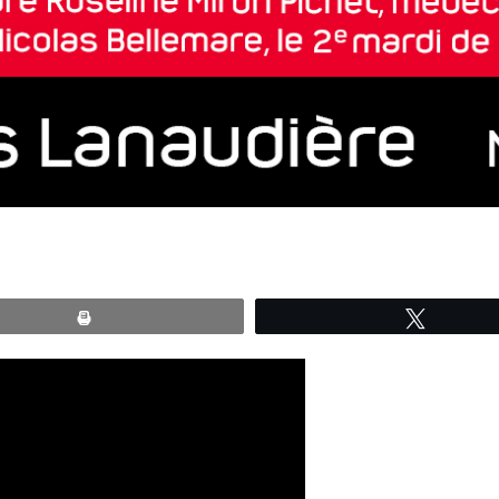
Print
Tweete