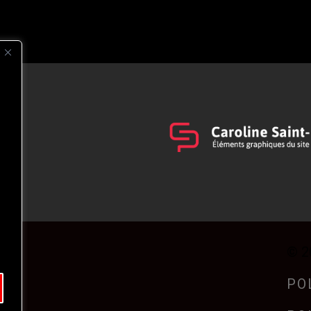
s
t
© 2
PO