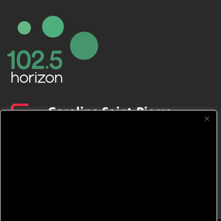
CFNJ FM 99.1 | 88.9 Nous respectons
votre vie privée.
Nous utilisons des cookies pour améliorer
votre expérience de navigation, diffuser des
publicités ou des contenus personnalisés et
analyser notre trafic. En cliquant sur « Tout