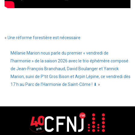
«
Une réforme forestière est nécessaire
Mélanie Marion nous parle du premier « vendredi de
l’harmonie » de la saison 2026 avec le trio éphémère composé
de Jean-François Branchaud, David Boulanger et Yannick
Marion, suivi de P’tit Gros Bison et Arpin Lépine, ce vendredi dès
17 h au Parc de l’Harmonie de Saint-Côme ! ⬇
»